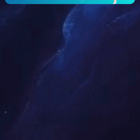
CJZ18W矿用瓦斯抽放无线多参数测试仪