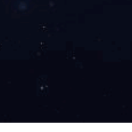
KJD3.7矿用安标产品识别仪