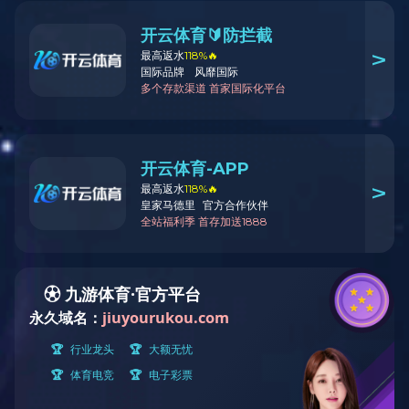
联系矿一
KJD3.7（B）安全监管执法终端